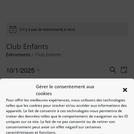
Il n’y a pas de évènements à venir.
Club Enfants
Évènements
Club Enfants
Recher
Nav
10/1/2025
Recherche
Jour
de
et
Sélectionnez
vue
naviga
une
Gérer le consentement aux
Év
Jour suivant
de
Jour précédent
date.
cookies
vues
Pour offrir les meilleures expériences, nous utilisons des technologies
Évène
telles que les cookies pour stocker et/ou accéder aux informations des
S’abonner au calendrier
appareils. Le fait de consentir à ces technologies nous permettra de
traiter des données telles que le comportement de navigation ou les ID
uniques sur ce site. Le fait de ne pas consentir ou de retirer son
consentement peut avoir un effet négatif sur certaines
caractéristiques et fonctions.