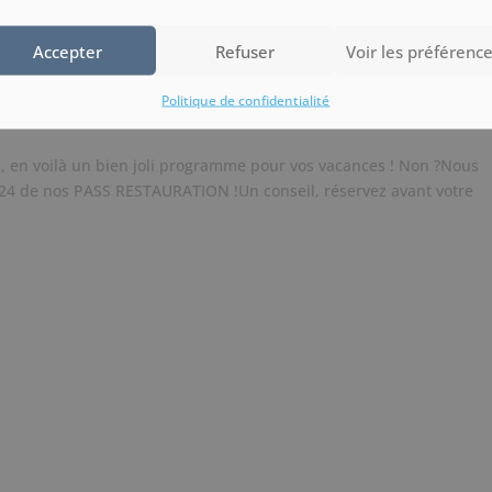
Accepter
Refuser
Voir les préférenc
4 vous attendent à partir de juin
Politique de confidentialité
Vacances
s, en voilà un bien joli programme pour vos vacances ! Non ?Nous
24 de nos PASS RESTAURATION !Un conseil, réservez avant votre