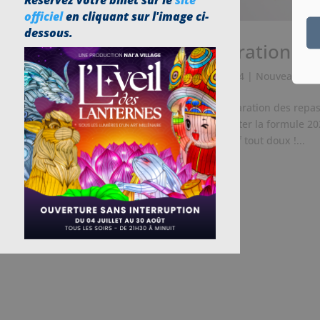
Réservez votre billet sur le
site
officiel
en cliquant sur l'image ci-
dessous.
Les Pass Restauration 202
par
Nai'a Village
|
Avr 16, 2024
|
Nouveautés
,
Ne plus se soucier de la préparation des repa
sommes ravie de vous présenter la formule 20
arrivée pour profiter d’un tarif tout doux !...