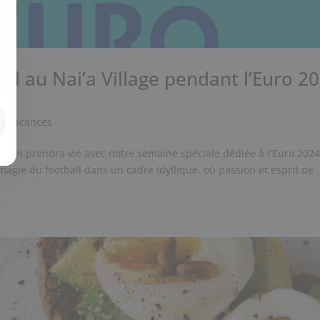
all au Nai’a Village pendant l’Euro 2
s
,
Vacances
ropéen prendra vie avec notre semaine spéciale dédiée à l’Euro 202
magie du football dans un cadre idyllique, où passion et esprit de