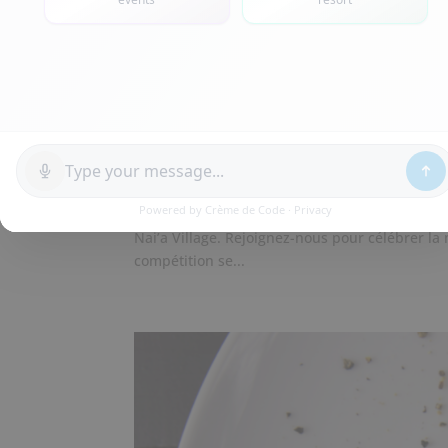
Vivez la passion du Footb
!
par
Adrien AVANTI
|
Avr 30, 2024
|
Animation
Du 15 au 22 juin 2024, l’esprit du football eu
Nai’a Village. Rejoignez-nous pour célébrer la 
compétition se...