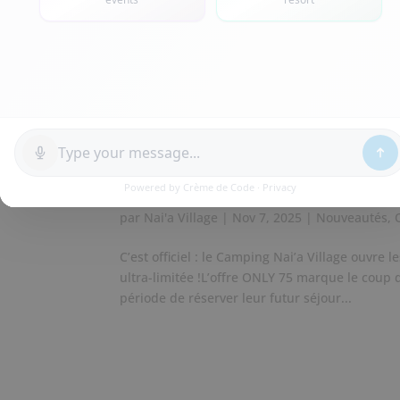
Ouverture des réservatio
Découvrez l’offre ONLY 75
par
Nai'a Village
|
Nov 7, 2025
|
Nouveautés
,
C’est officiel : le Camping Nai’a Village ouvre
ultra-limitée !L’offre ONLY 75 marque le coup 
période de réserver leur futur séjour...