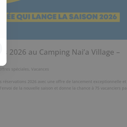
ns 2026 au Camping Nai’a Village –
 !
Offres spéciales
,
Vacances
 les réservations 2026 avec une offre de lancement exceptionnelle et
d’envoi de la nouvelle saison et donne la chance à 75 vacanciers pa