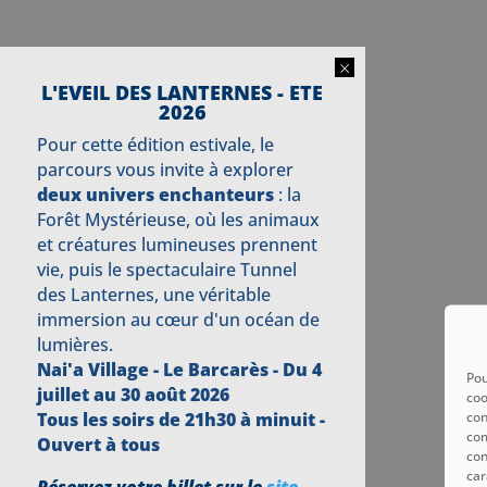
×
L'EVEIL DES LANTERNES - ETE
2026
Pour cette édition estivale, le
parcours vous invite à explorer
deux univers enchanteurs
: la
Forêt Mystérieuse, où les animaux
et créatures lumineuses prennent
vie, puis le spectaculaire Tunnel
des Lanternes, une véritable
immersion au cœur d'un océan de
lumières.
Nai'a Village - Le Barcarès -
Du 4
Pou
juillet au 30 août 2026
coo
con
Tous les soirs de 21h30 à minuit -
com
Ouvert à tous
con
car