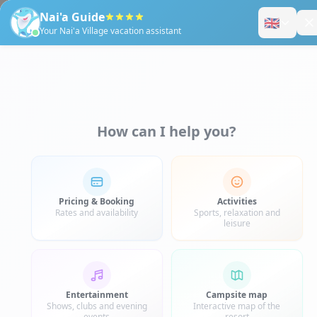
PENTAGLISSE 2
par
Nai'a Village
|
Juil 4, 2021