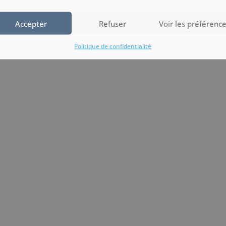
Accepter
Refuser
Voir les préférenc
uverte œnologique, canoé kayak, randonnée VTT, water-jump…Vo
 billetterie Nai’a Village, vous allez être comblés. Aujourd’hui, on 
Politique de confidentialité