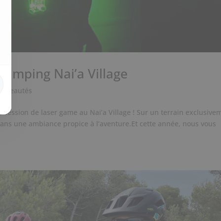
 camping Nai’a Village
ouveautés
 session de laser game au Nai’a Village ! Sur un terrain exclusive
 dans une ambiance propice à l’aventure.Et cette année, nous vous