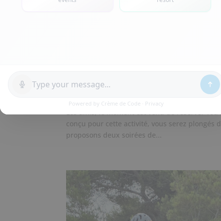
Tout l’été, laser game au
par
Nai'a Village
|
Juil 3, 2023
|
Animations
,
N
Les amis, le moment est venu de réserver votre
conçu pour cette activité, vous serez plongés
proposons deux soirées de...