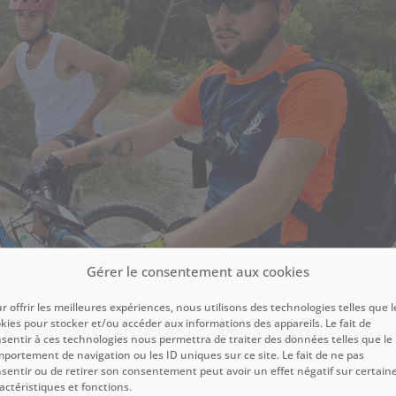
Gérer le consentement aux cookies
r offrir les meilleures expériences, nous utilisons des technologies telles que l
kies pour stocker et/ou accéder aux informations des appareils. Le fait de
sentir à ces technologies nous permettra de traiter des données telles que le
portement de navigation ou les ID uniques sur ce site. Le fait de ne pas
sentir ou de retirer son consentement peut avoir un effet négatif sur certain
e randonnée VTT
actéristiques et fonctions.