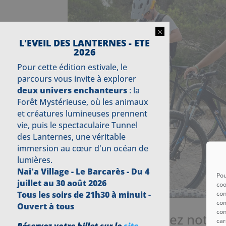
×
L'EVEIL DES LANTERNES - ETE
2026
Pour cette édition estivale, le
parcours vous invite à explorer
deux univers enchanteurs
: la
Forêt Mystérieuse, où les animaux
et créatures lumineuses prennent
vie, puis le spectaculaire Tunnel
des Lanternes, une véritable
immersion au cœur d'un océan de
lumières.
Nai'a Village - Le Barcarès -
Du 4
Pou
juillet au 30 août 2026
coo
con
Tous les soirs de 21h30 à minuit -
com
Ouvert à tous
con
Cet été, découvrez notr
car