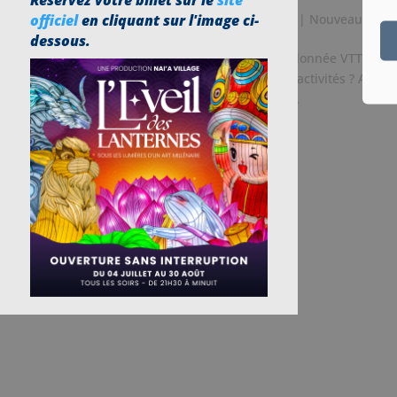
Réservez votre billet sur le
site
par
Nai'a Village
|
Juil 5, 2022
|
Nouveautés
officiel
en cliquant sur l'image ci-
dessous.
Offrez-vous une superbe randonnée VTT Déco
aimez découvrir de nouvelles activités ? Avec la
emmène avec nous le temps...