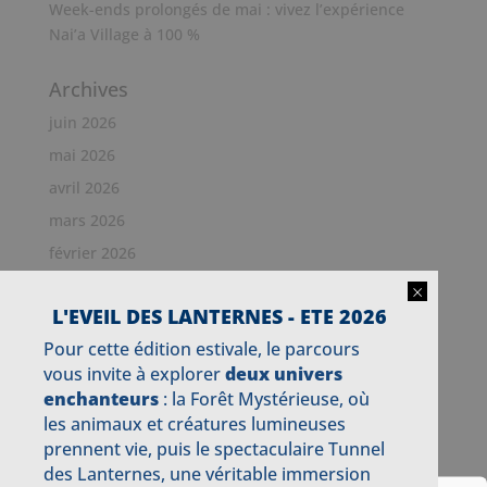
Week-ends prolongés de mai : vivez l’expérience
Nai’a Village à 100 %
Archives
juin 2026
mai 2026
avril 2026
mars 2026
février 2026
janvier 2026
×
L'EVEIL DES LANTERNES - ETE 2026
décembre 2025
Pour cette édition estivale, le parcours
novembre 2025
vous invite à explorer
deux univers
octobre 2025
enchanteurs
: la Forêt Mystérieuse, où
septembre 2025
les animaux et créatures lumineuses
prennent vie, puis le spectaculaire Tunnel
juillet 2025
des Lanternes, une véritable immersion
juin 2025