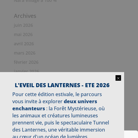
Nai’a Village à 100 %
Archives
juin 2026
mai 2026
avril 2026
mars 2026
février 2026
janvier 2026
×
décembre 2025
L'EVEIL DES LANTERNES - ETE 2026
novembre 2025
Pour cette édition estivale, le parcours
octobre 2025
vous invite à explorer
deux univers
enchanteurs
: la Forêt Mystérieuse, où
septembre 2025
les animaux et créatures lumineuses
juillet 2025
prennent vie, puis le spectaculaire Tunnel
juin 2025
des Lanternes, une véritable immersion
mai 2025
au cœur d'un océan de lumières.