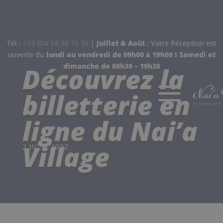
Tél :
+33 (0)4 68 86 15 36
|
Juillet & Août
: Votre Réception est
ouverte d
u
lundi au vendredi de 09h00 à 19h00 I
Samedi et
dimanche de
08h30 – 19h30
Découvrez la
a
billetterie en
ligne du Nai’a
Village
2 JUIN, 2022