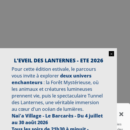
×
L'EVEIL DES LANTERNES - ETE 2026
Pour cette édition estivale, le parcours
vous invite à explorer
deux univers
enchanteurs
: la Forêt Mystérieuse, où
les animaux et créatures lumineuses
prennent vie, puis le spectaculaire Tunnel
des Lanternes, une véritable immersion
au cœur d'un océan de lumières.
Gérer le consentement aux
Nai'a Village - Le Barcarès -
Du 4 juillet
cookies
au 30 août 2026
Pour offrir les meilleures expériences, nous utilisons des technologies
Tous les soirs de 21h30 à minuit -
telles que les cookies pour stocker et/ou accéder aux informations des