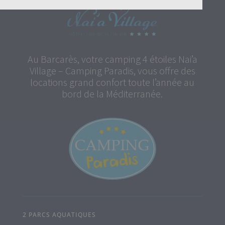
Au Barcarès, votre camping 4 étoiles Nai’a
Village – Camping Paradis, vous offre des
locations grand confort toute l’année au
bord de la Méditerranée.
2 PARCS AQUATIQUES