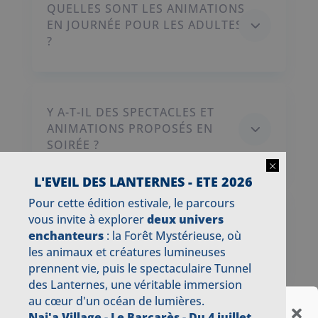
QUELLES SONT LES ANIMATIONS
3
EN JOURNÉE POUR LES ADULTES
?
Y A-T-IL DES SPECTACLES ET
3
ANIMATIONS PROPOSÉS EN
SOIRÉE ?
×
L'EVEIL DES LANTERNES - ETE 2026
Pour cette édition estivale, le parcours
EST-CE QUE TOUTES LES
vous invite à explorer
deux univers
3
ANIMATIONS ET ACTIVITÉS SONT
enchanteurs
: la Forêt Mystérieuse, où
GRATUITES ?
les animaux et créatures lumineuses
prennent vie, puis le spectaculaire Tunnel
des Lanternes, une véritable immersion
au cœur d'un océan de lumières.
Gérer le consentement aux
Nai'a Village - Le Barcarès -
Du 4 juillet