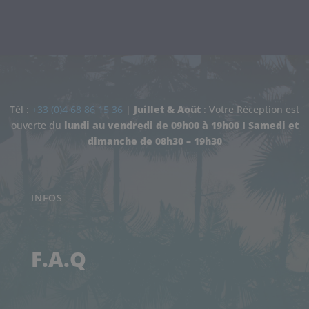
Tél :
+33 (0)4 68 86 15 36
|
Juillet & Août
: Votre Réception est
ouverte d
u
lundi au vendredi de 09h00 à 19h00 I
Samedi et
dimanche de
08h30 – 19h30
INFOS
F.A.Q