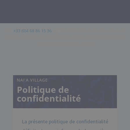
Tél :
+33 (0)4 68 86 15 36
|
Juillet & Août
: Votre Réception est
ouverte d
u
lundi au vendredi de 09h00 à 19h00 I
Samedi et
dimanche de
08h30 – 19h30
NAI’A VILLAGE
Politique de
confidentialité
La présente politique de confidentialité