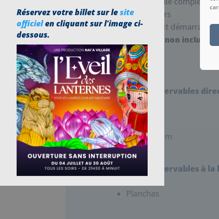
Vaisselle complète
car
Réservez votre billet sur le
site
Oreillers
officiel
en cliquant sur l'image ci-
Mini-kit démarrage 
dessous.
Linge non inclus
Options réservables direc
Ménage
Kit linge
Kit Premium
Couettes
Options réservables à la 
Vélos
Planchas