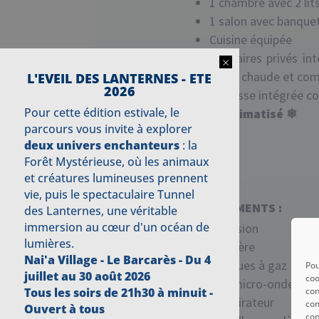
1 chambre avec 2 lit
1 salon avec banque
Cuisine équipée
Sanitaires privés in
×
d’eau chaude et comp
L'EVEIL DES LANTERNES - ETE
2026
Terrasse intégrée co
Pour cette édition estivale, le
Air climatisé
❄︎
parcours vous invite à explorer
deux univers enchanteurs
: la
Forêt Mystérieuse, où les animaux
et créatures lumineuses prennent
vie, puis le spectaculaire Tunnel
ÉQUIPEMENTS :
des Lanternes, une véritable
immersion au cœur d'un océan de
Télévision
lumières.
Cafetière
Nai'a Village - Le Barcarès -
Du 4
2 plaques à gaz
Pou
juillet au 30 août 2026
coo
Four micro-ondes
con
Tous les soirs de 21h30 à minuit -
Réfrigirateur
com
Ouvert à tous
con