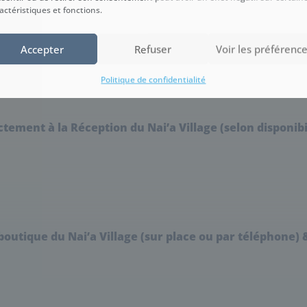
Kit Premium (ménage + 
actéristiques et fonctions.
Kit linge (draps + servie
ménage
Pass restauration (juill
Accepter
Refuser
Voir les préférenc
Politique de confidentialité
tement à la Réception du Nai’a Village (selon disponibil
boutique du Nai’a Village (sur place ou par téléphone) &