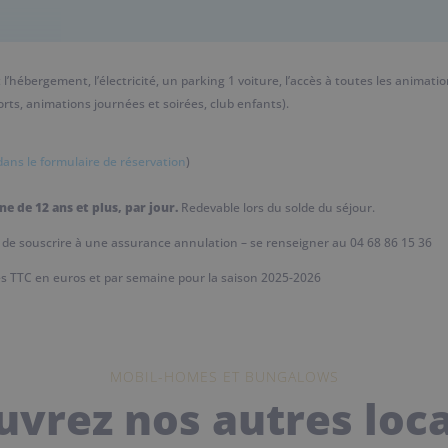
hébergement, l’électricité, un parking 1 voiture, l’accès à toutes les animations 
rts, animations journées et soirées, club enfants).
dans le formulaire de réservation
)
e de 12 ans et plus, par jour.
Redevable lors du solde du séjour.
é de souscrire à une assurance annulation – se renseigner au 04 68 86 15 36
hés TTC en euros et par semaine pour la saison 2025-2026
MOBIL-HOMES ET BUNGALOWS
vrez nos autres loc