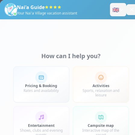
Tél :
+33 (0)4 68 86 15 36
|
Juillet & Août
: 