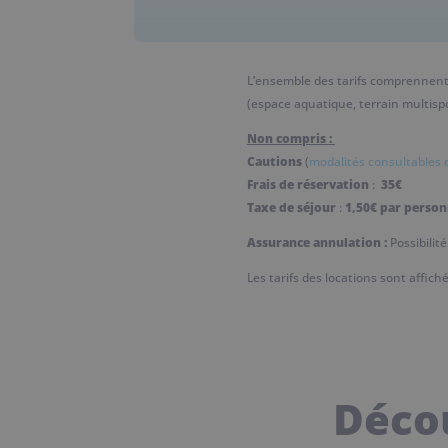
L’ensemble des tarifs comprennent l’
(espace aquatique, terrain multispo
Non compris :
Cautions
(
modalités consultables 
Frais de réservation
:
35€
Taxe de séjour
:
1,50€ par personn
Assurance annulation :
Possibilit
Les tarifs des locations sont affic
Décou