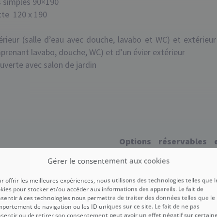
s simples 90×190
tte 120 x 190
térieur (salle d’eau avec douche, lavabo et WC) et extérieur
renant lavabo, douche, WC) et d’un évier extérieur
uverte avec salon de jardin
Options réservables 
réservation :
Gérer le consentement aux cookies
Chien
r offrir les meilleures expériences, nous utilisons des technologies telles que l
Véhicule supplémentaire
kies pour stocker et/ou accéder aux informations des appareils. Le fait de
Kit Bébé (lit bébé + chai
sentir à ces technologies nous permettra de traiter des données telles que le
portement de navigation ou les ID uniques sur ce site. Le fait de ne pas
Préférence Emplacemen
sentir ou de retirer son consentement peut avoir un effet négatif sur certain