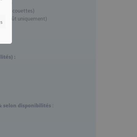
linge)
ttes + couettes)
et & août uniquement)
es
ités) :
 selon disponibilités
: