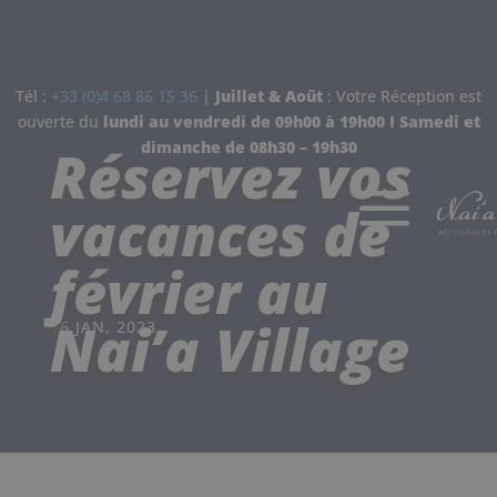
Tél :
+33 (0)4 68 86 15 36
|
Juillet & Août
: Votre Réception est
ouverte d
u
lundi au vendredi de 09h00 à 19h00 I
Samedi et
Réservez vos
dimanche de
08h30 – 19h30
a
vacances de
février au
Nai’a Village
16 JAN, 2023