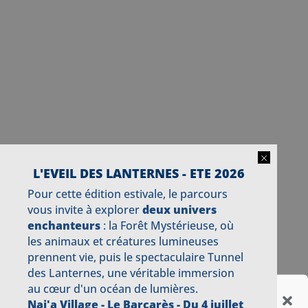
×
L'EVEIL DES LANTERNES - ETE 2026
Pour cette édition estivale, le parcours
vous invite à explorer
deux univers
enchanteurs
: la Forêt Mystérieuse, où
les animaux et créatures lumineuses
prennent vie, puis le spectaculaire Tunnel
des Lanternes, une véritable immersion
au cœur d'un océan de lumières.
Gérer le consentement aux
Nai'a Village - Le Barcarès -
Du 4 juillet