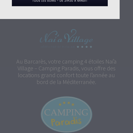
BILLETTERIE
Au Barcarès, votre camping 4 étoiles Nai’a
Village – Camping Paradis, vous offre des
locations grand confort toute l’année au
bord de la Méditerranée.