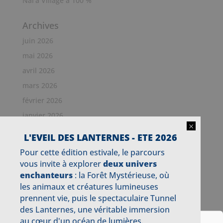
Nai’a Village à 100 %
Archives
juin 2026
mai 2026
avril 2026
mars 2026
février 2026
janvier 2026
×
décembre 2025
L'EVEIL DES LANTERNES - ETE 2026
novembre 2025
Pour cette édition estivale, le parcours
octobre 2025
vous invite à explorer
deux univers
enchanteurs
: la Forêt Mystérieuse, où
septembre 2025
les animaux et créatures lumineuses
juillet 2025
prennent vie, puis le spectaculaire Tunnel
juin 2025
des Lanternes, une véritable immersion
mai 2025
au cœur d'un océan de lumières.