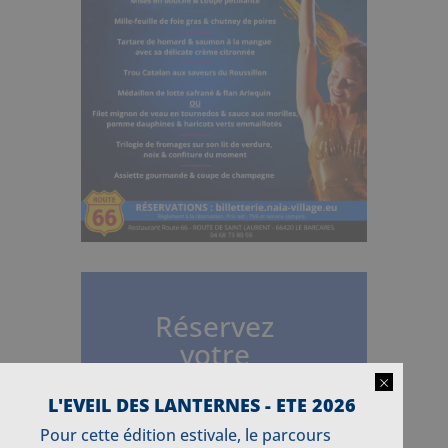
Réservez
votre
réveillon Live
×
Music
L'EVEIL DES LANTERNES - ETE 2026
Pour cette édition estivale, le parcours
Réservation uniquement