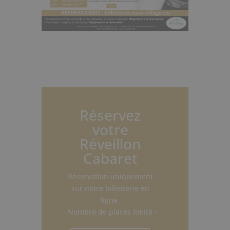
Réservez
votre
Réveillon
Cabaret
Réservation uniquement
sur notre billetterie en
ligne.
– Nombre de places limité –