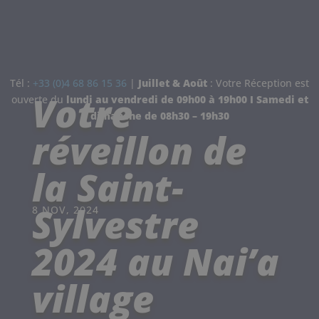
Tél :
+33 (0)4 68 86 15 36
|
Juillet & Août
: Votre Réception est
Votre
ouverte d
u
lundi au vendredi de 09h00 à 19h00 I
Samedi et
dimanche de
08h30 – 19h30
réveillon de
la Saint-
Sylvestre
8 NOV, 2024
2024 au Nai’a
village