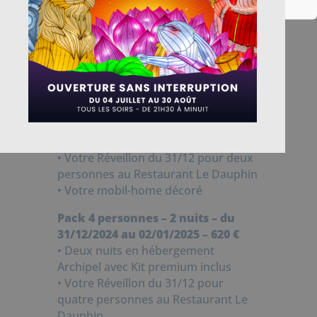
Politique de confidentialité
l’année 2025 !
Attention, offre valable uniquement
pour le Réveillon Cabaret Transformiste
au Restaurant Le Dauphin.
Pack 2 personnes – 2 nuits – du
31/12/2024 au 02/01/2025 – 360 €
• Deux nuits en hébergement Hélios
avec Kit premium inclus
• Votre Réveillon du 31/12 pour deux
personnes au Restaurant Le Dauphin
• Votre mobil-home décoré
Pack 4 personnes – 2 nuits – du
31/12/2024 au 02/01/2025 – 620 €
• Deux nuits en hébergement
Archipel avec Kit premium inclus
• Votre Réveillon du 31/12 pour
quatre personnes au Restaurant Le
Dauphin