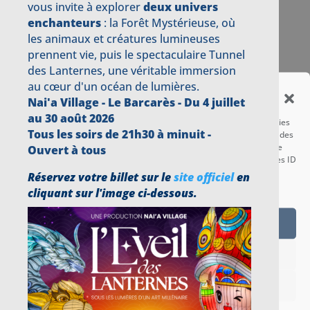
vous invite à explorer
deux univers
sur notre billetterie en
enchanteurs
: la Forêt Mystérieuse, où
ligne.
les animaux et créatures lumineuses
– Nombre de places limité –
prennent vie, puis le spectaculaire Tunnel
des Lanternes, une véritable immersion
Réservation
au cœur d'un océan de lumières.
Gérer le consentement aux
Nai'a Village - Le Barcarès -
Du 4 juillet
cookies
au 30 août 2026
Pour offrir les meilleures expériences, nous utilisons des technologies
Tous les soirs de 21h30 à minuit -
telles que les cookies pour stocker et/ou accéder aux informations des
appareils. Le fait de consentir à ces technologies nous permettra de
Ouvert à tous
traiter des données telles que le comportement de navigation ou les ID
uniques sur ce site. Le fait de ne pas consentir ou de retirer son
Offrez-vous un réveillon
Réservez votre billet sur le
site officiel
en
consentement peut avoir un effet négatif sur certaines
tout confort en profitant
cliquant sur l'image ci-dessous.
caractéristiques et fonctions.
de nos deux Packs
Réveillon avec
Accepter
hébergement inclus
Refuser
Cette année, nous vous proposons
deux Packs Réveillon
pour faire la
Voir les préférences
fête jusqu’au bout de la nuit et
profiter pleinement du passage à