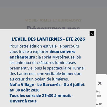
MOBIL-HOMES ET BUNGALOWS
Découvrez nos
×
autres
L'EVEIL DES LANTERNES - ETE 2026
locations
Pour cette édition estivale, le parcours
vous invite à explorer
deux univers
enchanteurs
: la Forêt Mystérieuse, où
les animaux et créatures lumineuses
DÉCOUVRIR
prennent vie, puis le spectaculaire Tunnel
des Lanternes, une véritable immersion
RÉSERVEZ VOTRE MOBIL-
au cœur d'un océan de lumières.
Gérer le consentement aux
HOME OU BUNGALOW
Nai'a Village - Le Barcarès -
Du 4 juillet
cookies
au 30 août 2026
Pour offrir les meilleures expériences, nous utilisons des technologies
Tous les soirs de 21h30 à minuit -
telles que les cookies pour stocker et/ou accéder aux informations des
appareils. Le fait de consentir à ces technologies nous permettra de
Ouvert à tous
traiter des données telles que le comportement de navigation ou les ID