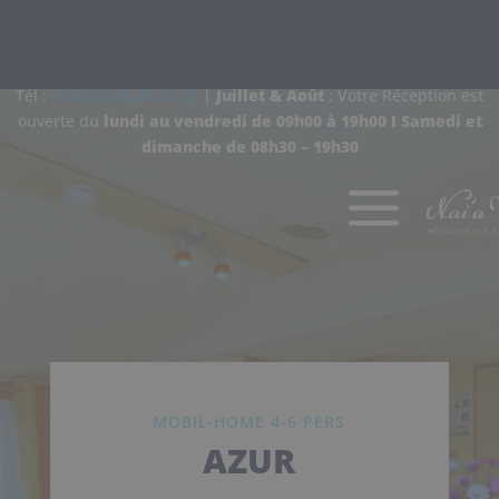
Tél :
+33 (0)4 68 86 15 36
|
Juillet & Août
: Votre Réception est
ouverte d
u
lundi au vendredi de 09h00 à 19h00 I
Samedi et
dimanche de
08h30 – 19h30
a
MOBIL-HOME 4-6 PERS
AZUR