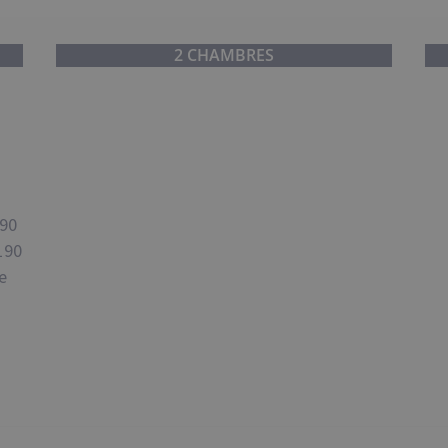
2 CHAMBRES
190
190
e