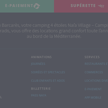
E-PAIEMENT
SUPÉRETTE
 Barcarès, votre camping 4 étoiles Nai’a Village – Camp
radis, vous offre des locations grand confort toute l’an
au bord de la Méditerranée.
ANIMATIONS
SERVICES
JOURNÉES
RESTAURANTS E
SOIRÉES ET SPECTACLES
COMMERCES
CLUB ENFANTS ET ADOS
LOCATIONS DIV
BILLETTERIE
E-PAIEMENT
PASS NAI’A
L
APP MOBILE