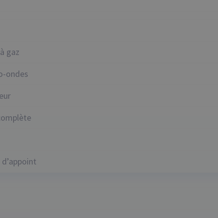
n
 à gaz
ro-ondes
teur
 complète
 d’appoint