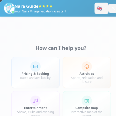
Tél :
+33 (0)4 68 86 15 36
|
Juillet & Août
: 