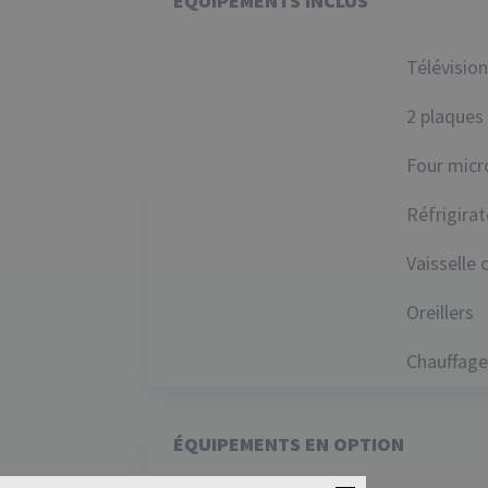
É
QUIPEMENTS INCLUS
Télévisio
2 plaques
Four mic
Réfrigira
Vaisselle
Oreillers
Chauffage
É
QUIPEMENTS EN OPTION