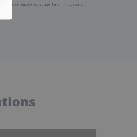
 de plein air (espace aquatique, terrain multisports,
ations