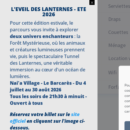
×
Serviette
L'EVEIL DES LANTERNES - ETE
2026
Draps
Pour cette édition estivale, le
parcours vous invite à explorer
Couettes
deux univers enchanteurs
: la
Forêt Mystérieuse, où les animaux
Ménage
et créatures lumineuses prennent
vie, puis le spectaculaire Tunnel
Location 
des Lanternes, une véritable
immersion au cœur d'un océan de
Wifi
lumières.
Nai'a Village - Le Barcarès -
Du 4
Pou
Forfait to
juillet au 30 août 2026
coo
con
Tous les soirs de 21h30 à minuit -
com
Ouvert à tous
con
car
Réservez votre billet sur le
site
officiel
en cliquant sur l'image ci-
dessous.