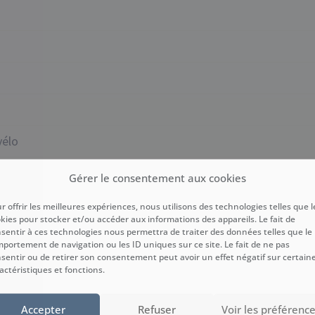
s
vélo
Gérer le consentement aux cookies
r offrir les meilleures expériences, nous utilisons des technologies telles que l
ut inclus (serviettes, draps couettes et ménage)
kies pour stocker et/ou accéder aux informations des appareils. Le fait de
sentir à ces technologies nous permettra de traiter des données telles que le
portement de navigation ou les ID uniques sur ce site. Le fait de ne pas
sentir ou de retirer son consentement peut avoir un effet négatif sur certain
actéristiques et fonctions.
Accepter
Refuser
Voir les préférenc