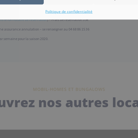
lectricité, un parking 1 voiture, l’accès à toutes les animations et loisirs de l’hôtel
ssi la taxe de séjour municipale.
Politique de confidentialité
s le formulaire de réservation
) – Frais de réservation 35€
 une assurance annulation – se renseigner au 04 68 86 15 36
par semaine pour la saison 2020.
MOBIL-HOMES ET BUNGALOWS
vrez nos autres loc